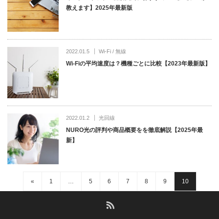
教えます】2025年最新版
2022.01.5
Wi-Fi / 無線
Wi-Fiの平均速度は？機種ごとに比較【2023年最新版】
2022.01.2
光回線
NURO光の評判や商品概要をを徹底解説【2025年最
新】
«
1
…
5
6
7
8
9
10
RSS